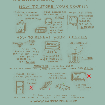
Foto’s
Instructiekaartje
Openingstijden
Dagelijks open van
10.00 uur - tot de koek op is
tel. 020-7779327
info@vanstapele.com
Rokin 17
1012 KK
AMSTERDAM