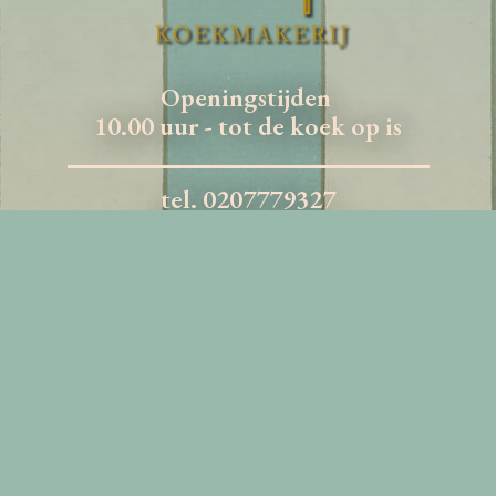
Openingstijden
10.00 uur - tot de koek op is
tel. 0207779327
info@vanstapele.com
Rokin 17
1012 KK
AMSTERDAM
crafted by
ActiveColor