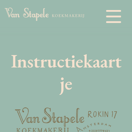
Language:
Instructiekaart
je
Onze koek
Het menu
FAQ
Allergenen