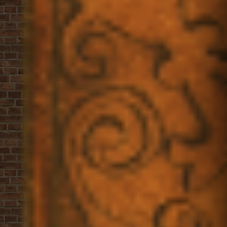
Allergenen
Foto’s
Instructiekaartje
Openingstijden
Dagelijks open van
10.00 uur - tot de koek op is
tel. 020-7779327
info@vanstapele.com
Rokin 17
1012 KK
AMSTERDAM